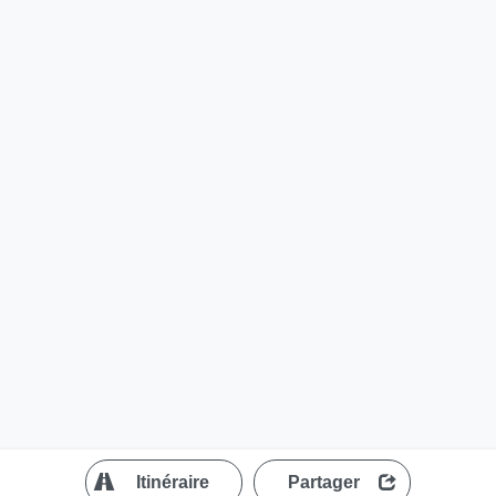
?
Itinéraire
Partager
MapLibre
| ©
OpenStreetMap contributors
200 m