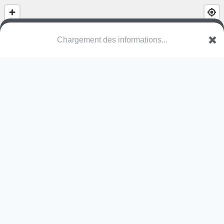
Square Fackler
Rue Arnold Géraux
93450 L'Île-Saint-Denis
Une erreur ? Corrigez !
🌍
Découvrez cartes.app !
Pas encore de photo disponible,
postez la vôtre !
Ou tentez
Google Street View
Modules présents (OpenStreetMap)
structure
Pas encore de commentaire disponible,
postez le vôtre !