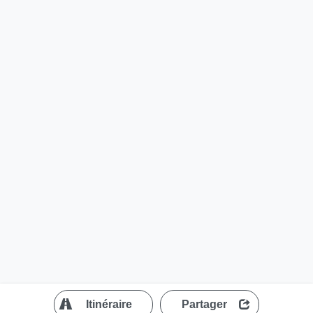
?
Itinéraire
Partager
MapLibre
| ©
OpenStreetMap contributors
200 m