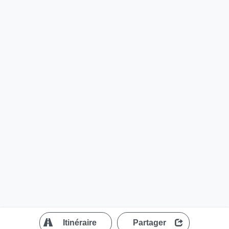
?
Itinéraire
Partager
MapLibre
| ©
OpenStreetMap contributors
200 m