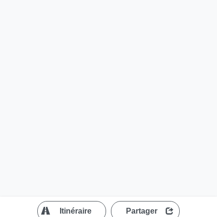
?
Itinéraire
Partager
MapLibre
| ©
OpenStreetMap contributors
200 m