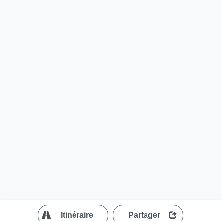
?
Itinéraire
Partager
MapLibre
| ©
OpenStreetMap contributors
200 m