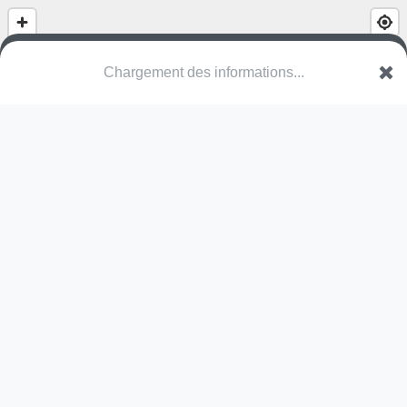
(nom inconnu)
Rue du Chanoine Pfleger
67370 Truchtersheim
Une erreur ? Corrigez !
🌍
Découvrez cartes.app !
Pas encore de photo disponible,
postez la vôtre !
Ou tentez
Google Street View
Modules présents (OpenStreetMap)
terrain multisports
Pas encore de commentaire disponible,
postez le vôtre !