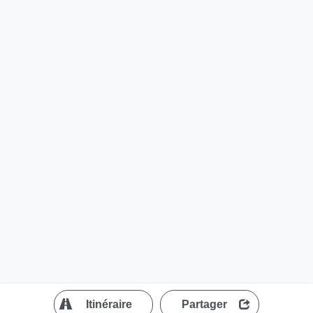
?
Itinéraire
Partager
MapLibre
| ©
OpenStreetMap contributors
200 m