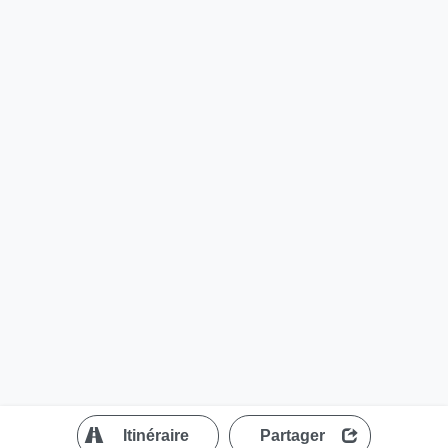
?
Itinéraire
Partager
MapLibre
| ©
OpenStreetMap contributors
200 m