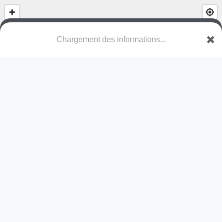
(nom inconnu)
Elzenstraat
3740 Bilzen-Hoeselt
Une erreur ? Corrigez !
🌍
Découvrez cartes.app !
Pas encore de photo disponible,
postez la vôtre !
Ou tentez
Google Street View
Pas encore de commentaire disponible,
postez le vôtre !