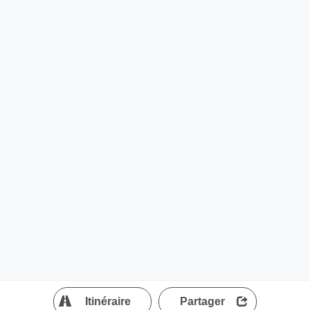
?
Itinéraire
Partager
MapLibre
| ©
OpenStreetMap contributors
200 m