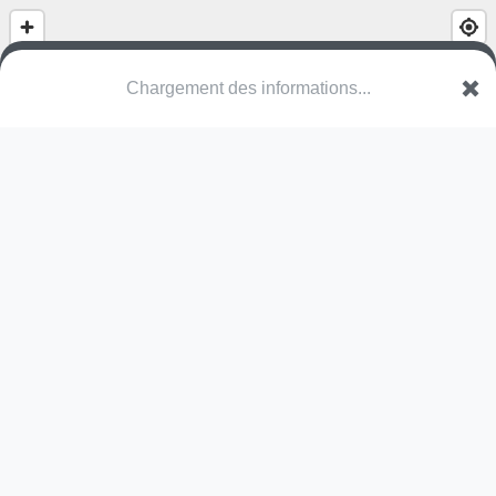
(nom inconnu)
Quai Arthur Rimbaud
6000 Charleroi
Une erreur ? Corrigez !
🌍
Découvrez cartes.app !
Pas encore de commentaire disponible,
postez le vôtre !