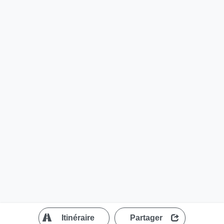
?
Itinéraire
Partager
MapLibre
| ©
OpenStreetMap contributors
200 m