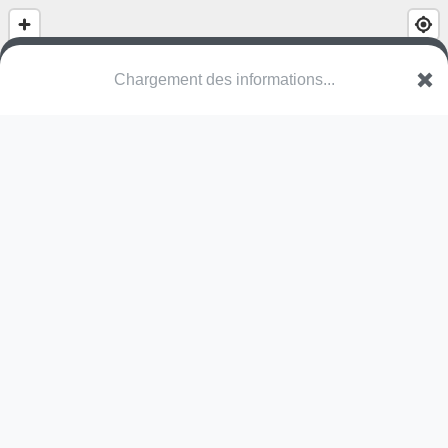
(nom inconnu)
Rue du Canal
57970 Basse-Ham
Une erreur ? Corrigez !
🌍
Découvrez cartes.app !
Pas encore de photo disponible,
postez la vôtre !
Ou tentez
Google Street View
Modules présents (OpenStreetMap)
aire de jeux
terrain multisports
Pas encore de commentaire disponible,
postez le vôtre !