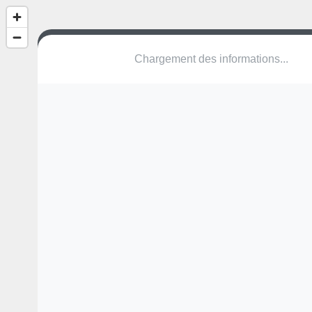
(nom inconnu)
Rue des Ormeaux
85110 Monsireigne
Une erreur ? Corrigez !
🌍
Découvrez cartes.app !
Pas encore de photo disponible,
postez la vôtre !
Ou tentez
Google Street View
Modules présents (OpenStreetMap)
toile d'araignée
balançoire à bascule
table de ping-pong
Pas encore de commentaire disponible,
postez le vôtre !