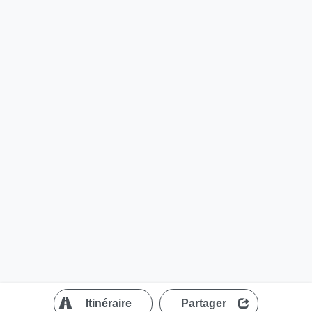
?
Itinéraire
Partager
MapLibre
| ©
OpenStreetMap contributors
200 m