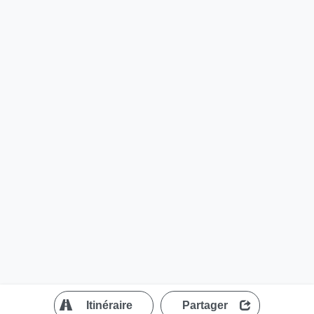
?
Itinéraire
Partager
MapLibre
| ©
OpenStreetMap contributors
200 m