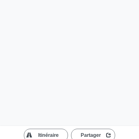
?
Itinéraire
Partager
MapLibre
| ©
OpenStreetMap contributors
200 m