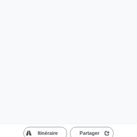
?
Itinéraire
Partager
MapLibre
| ©
OpenStreetMap contributors
200 m