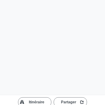
?
Itinéraire
Partager
MapLibre
| ©
OpenStreetMap contributors
200 m