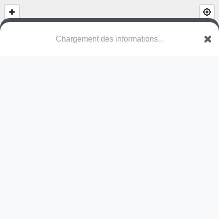
(nom inconnu)
Domaine de l'Île - Île de la Muhlmatt
67400 Illkirch-Graffenstaden
Une erreur ? Corrigez !
🌍
Découvrez cartes.app !
Pas encore de photo disponible,
postez la vôtre !
Ou tentez
Google Street View
Pas encore de commentaire disponible,
postez le vôtre !