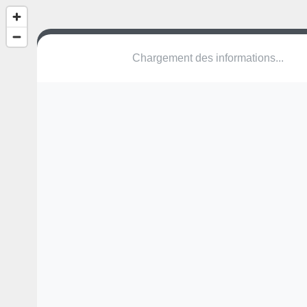
(nom inconnu)
Route de Taxo à la Mer
66700 Argelès-sur-Mer
Une erreur ? Corrigez !
🌍
Découvrez cartes.app !
Pas encore de photo disponible,
postez la vôtre !
Ou tentez
Google Street View
Modules présents (OpenStreetMap)
terrain multisports
Pas encore de commentaire disponible,
postez le vôtre !