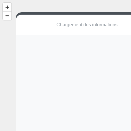
(nom inconnu)
Boulevard de la Criée
97190 Le Gosier
Une erreur ? Corrigez !
🌍
Découvrez cartes.app !
Pas encore de photo disponible,
postez la vôtre !
Ou tentez
Google Street View
Pas encore de commentaire disponible,
postez le vôtre !