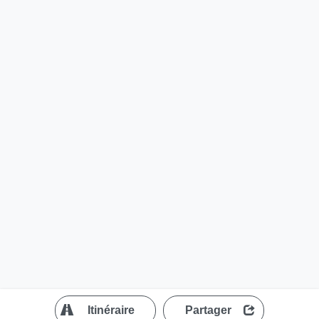
?
Itinéraire
Partager
MapLibre
| ©
OpenStreetMap contributors
200 m