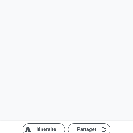
?
Itinéraire
Partager
MapLibre
| ©
OpenStreetMap contributors
200 m