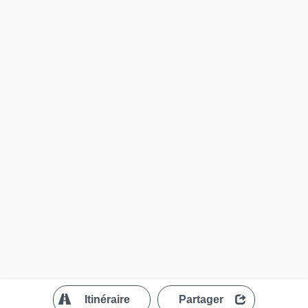
?
Itinéraire
Partager
MapLibre
| ©
OpenStreetMap contributors
200 m