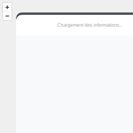
(nom inconnu)
3718 Kandersteg
Une erreur ? Corrigez !
🌍
Découvrez cartes.app !
Pas encore de photo disponible,
postez la vôtre !
Ou tentez
Google Street View
Modules présents (OpenStreetMap)
station de fitness
Pas encore de commentaire disponible,
postez le vôtre !