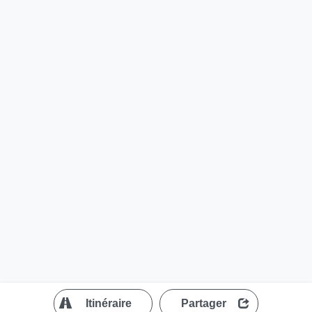
?
Itinéraire
Partager
MapLibre
| ©
OpenStreetMap contributors
200 m