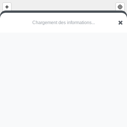
(nom inconnu)
Rue Enjambes
86600 Lusignan
Une erreur ? Corrigez !
🌍
Découvrez cartes.app !
Pas encore de commentaire disponible,
postez le vôtre !