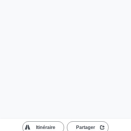
?
Itinéraire
Partager
MapLibre
| ©
OpenStreetMap contributors
200 m