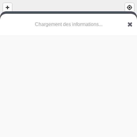
(nom inconnu)
Aardlaan
3600 Genk
Une erreur ? Corrigez !
🌍
Découvrez cartes.app !
Pas encore de photo disponible,
postez la vôtre !
Ou tentez
Google Street View
Pas encore de commentaire disponible,
postez le vôtre !