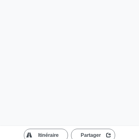
?
Itinéraire
Partager
MapLibre
| ©
OpenStreetMap contributors
200 m