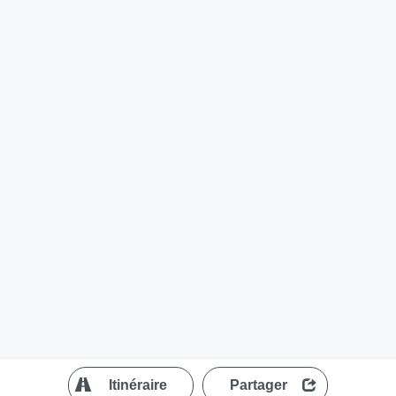
?
Itinéraire
Partager
MapLibre
| ©
OpenStreetMap contributors
200 m