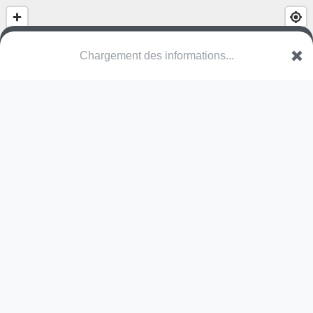
Speelplein Kerselarenlaan
Kerselarenlaan
3583 Beringen
Une erreur ? Corrigez !
🌍
Découvrez cartes.app !
Pas encore de photo disponible,
postez la vôtre !
Ou tentez
Google Street View
Pas encore de commentaire disponible,
postez le vôtre !