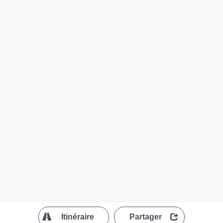
?
Itinéraire
Partager
MapLibre
| ©
OpenStreetMap contributors
200 m