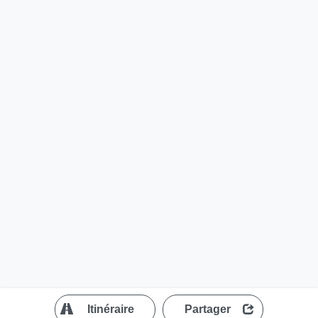
?
Itinéraire
Partager
MapLibre
| ©
OpenStreetMap contributors
200 m