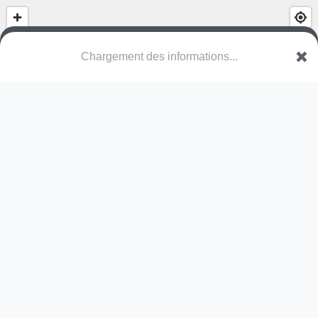
(nom inconnu)
Vaartdreef
2900 Schoten
Une erreur ? Corrigez !
🌍
Découvrez cartes.app !
Pas encore de photo disponible,
postez la vôtre !
Ou tentez
Google Street View
Pas encore de commentaire disponible,
postez le vôtre !