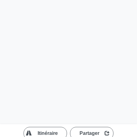
?
Itinéraire
Partager
MapLibre
| ©
OpenStreetMap contributors
200 m