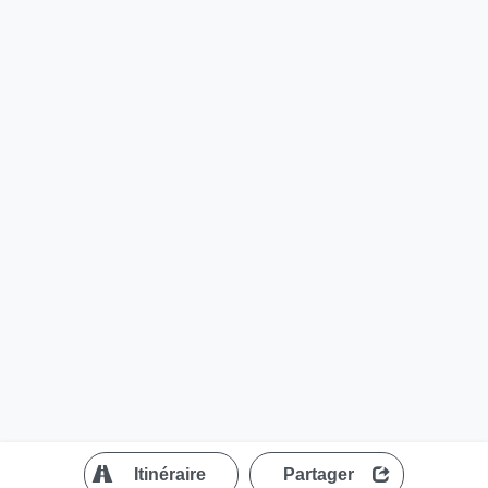
?
Itinéraire
Partager
MapLibre
| ©
OpenStreetMap contributors
200 m