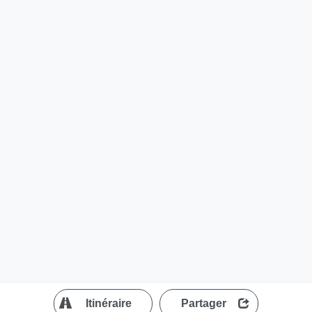
?
Itinéraire
Partager
MapLibre
| ©
OpenStreetMap contributors
200 m