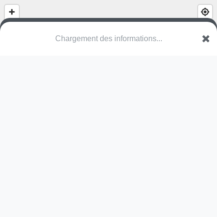
(nom inconnu)
Rue du Prieuré
49140 Corzé
Une erreur ? Corrigez !
🌍
Découvrez cartes.app !
Pas encore de photo disponible,
postez la vôtre !
Ou tentez
Google Street View
Pas encore de commentaire disponible,
postez le vôtre !