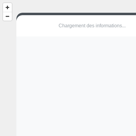
Parc François Mitterrand
Rue de Cocquard
47300 Villeneuve-sur-Lot
Une erreur ? Corrigez !
🌍
Découvrez cartes.app !
Pas encore de photo disponible,
postez la vôtre !
Ou tentez
Google Street View
Modules présents (OpenStreetMap)
aire de jeux
table de ping-pong
Marie Caroline
♿ 🚧
Un agrès accessible mais attention il est cassé