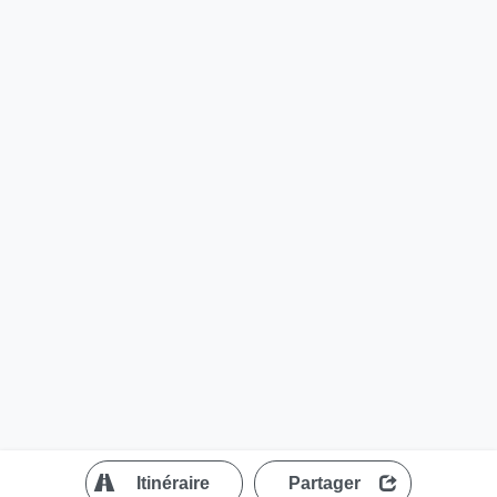
?
Itinéraire
Partager
MapLibre
| ©
OpenStreetMap contributors
300 m