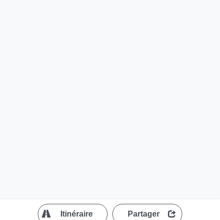
?
Itinéraire
Partager
MapLibre
| ©
OpenStreetMap contributors
200 m