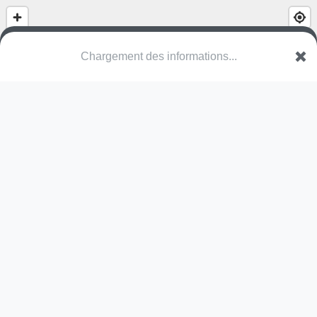
(nom inconnu)
VLI Maasmechelen
Une erreur ? Corrigez !
🌍
Découvrez cartes.app !
Pas encore de photo disponible,
postez la vôtre !
Ou tentez
Google Street View
Pas encore de commentaire disponible,
postez le vôtre !