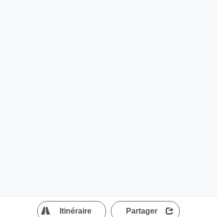
?
Itinéraire
Partager
MapLibre
| ©
OpenStreetMap contributors
200 m