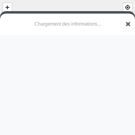
(nom inconnu)
Chemin de Balette
40700 Hagetmau
Une erreur ? Corrigez !
🌍
Découvrez cartes.app !
Pas encore de photo disponible,
postez la vôtre !
Ou tentez
Google Street View
Modules présents (OpenStreetMap)
skate park
Pas encore de commentaire disponible,
postez le vôtre !