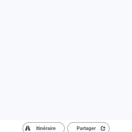
?
Itinéraire
Partager
MapLibre
| ©
OpenStreetMap contributors
200 m