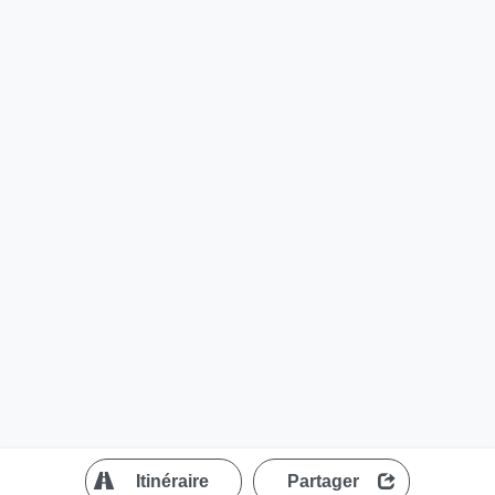
?
Itinéraire
Partager
MapLibre
| ©
OpenStreetMap contributors
200 m