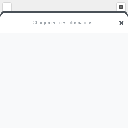
Wonderbos
Wenduinesteenweg
8421 De Haan
Une erreur ? Corrigez !
🌍
Découvrez cartes.app !
Pas encore de photo disponible,
postez la vôtre !
Ou tentez
Google Street View
Pas encore de commentaire disponible,
postez le vôtre !