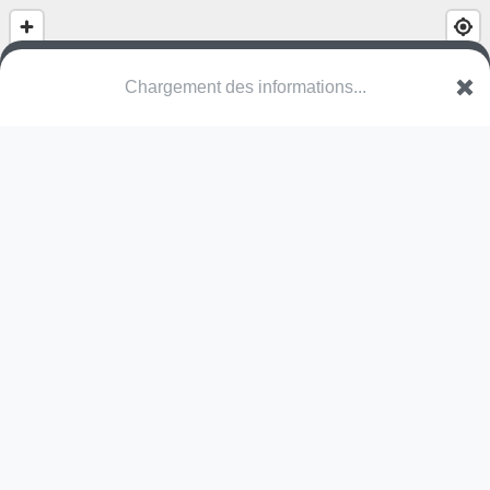
Parc de Wolvendael - Wolvendaelpark
Allée Fernand Dineur - Fernand Dineurdreef
1180 Uccle - Ukkel
Une erreur ? Corrigez !
🌍
Découvrez cartes.app !
Pas encore de photo disponible,
postez la vôtre !
Ou tentez
Google Street View
Pas encore de commentaire disponible,
postez le vôtre !