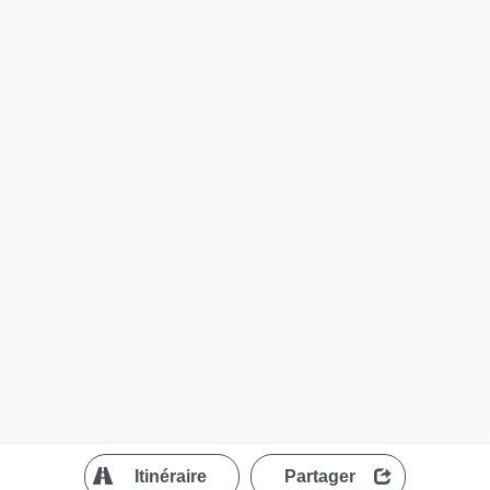
?
Itinéraire
Partager
MapLibre
| ©
OpenStreetMap contributors
200 m