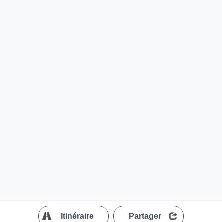
?
Itinéraire
Partager
MapLibre
| ©
OpenStreetMap contributors
200 m