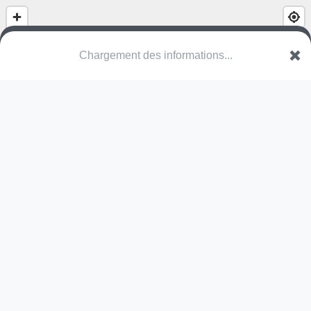
(nom inconnu)
Rue de Chestraimont
6640 Vaux-sur-Sûre
Une erreur ? Corrigez !
🌍
Découvrez cartes.app !
Pas encore de photo disponible,
postez la vôtre !
Ou tentez
Google Street View
Pas encore de commentaire disponible,
postez le vôtre !