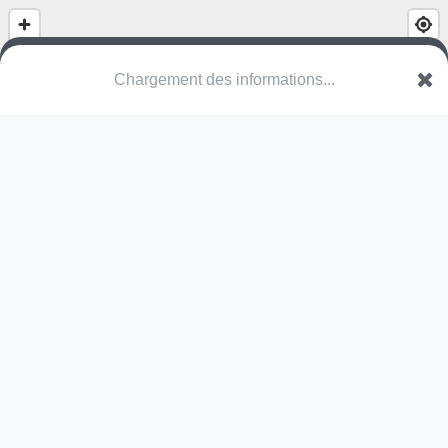
Sportplatz
Bielweg
3934 Zeneggen
Une erreur ? Corrigez !
🌍
Découvrez cartes.app !
Pas encore de photo disponible,
postez la vôtre !
Ou tentez
Google Street View
Modules présents (OpenStreetMap)
terrain multisports
Pas encore de commentaire disponible,
postez le vôtre !