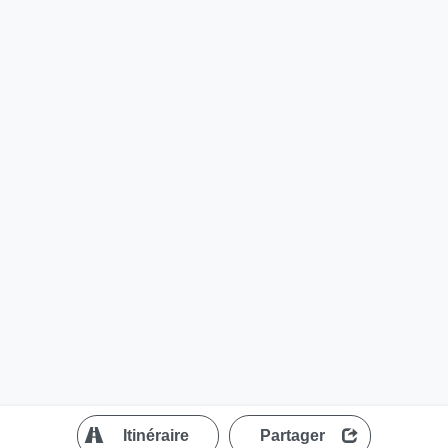
?
Itinéraire
Partager
MapLibre
| ©
OpenStreetMap contributors
200 m