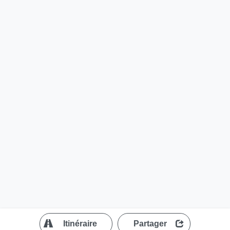
?
Itinéraire
Partager
MapLibre
| ©
OpenStreetMap contributors
200 m