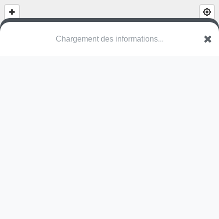
Brusselse Forten
Begijnhoflaan
9200 Dendermonde
Une erreur ? Corrigez !
🌍
Découvrez cartes.app !
Pas encore de photo disponible,
postez la vôtre !
Ou tentez
Google Street View
Pas encore de commentaire disponible,
postez le vôtre !