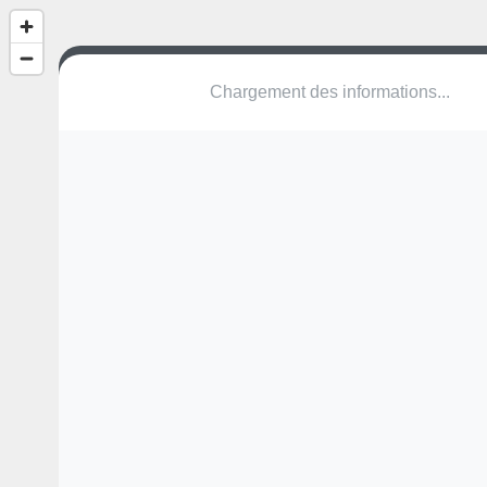
(nom inconnu)
Chemin de l'Eau Claire
48100 Bourgs sur Colagne
Une erreur ? Corrigez !
🌍
Découvrez cartes.app !
Pas encore de photo disponible,
postez la vôtre !
Ou tentez
Google Street View
Modules présents (OpenStreetMap)
terrain multisports
Pas encore de commentaire disponible,
postez le vôtre !