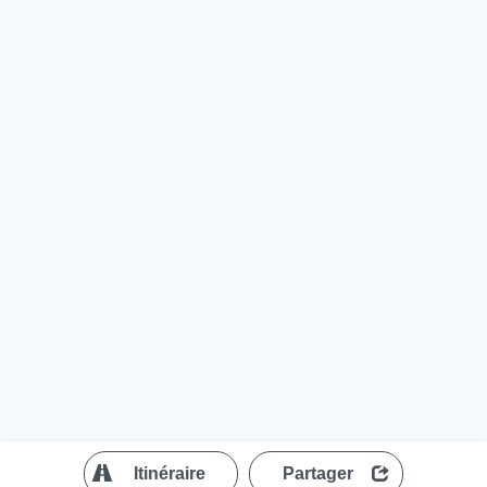
?
Itinéraire
Partager
MapLibre
| ©
OpenStreetMap contributors
200 m