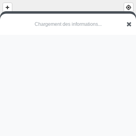
(nom inconnu)
95140 Garges-lès-Gonesse
Une erreur ? Corrigez !
🌍
Découvrez cartes.app !
Pas encore de photo disponible,
postez la vôtre !
Ou tentez
Google Street View
Pas encore de commentaire disponible,
postez le vôtre !