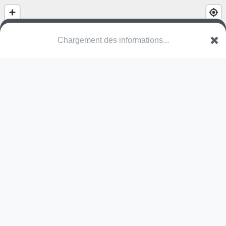
(nom inconnu)
Puttendijk
2480 Dessel
Une erreur ? Corrigez !
🌍
Découvrez cartes.app !
Pas encore de photo disponible,
postez la vôtre !
Ou tentez
Google Street View
Pas encore de commentaire disponible,
postez le vôtre !