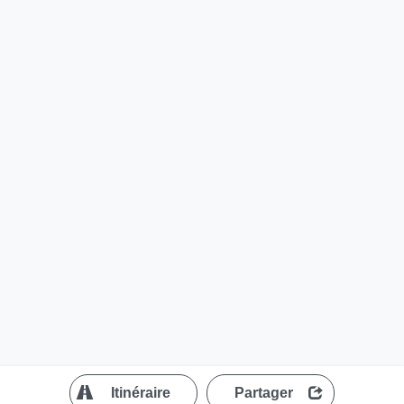
?
Itinéraire
Partager
MapLibre
| ©
OpenStreetMap contributors
200 m