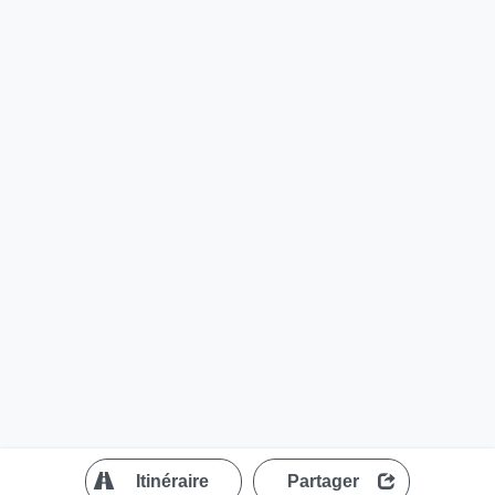
?
Itinéraire
Partager
MapLibre
| ©
OpenStreetMap contributors
200 m