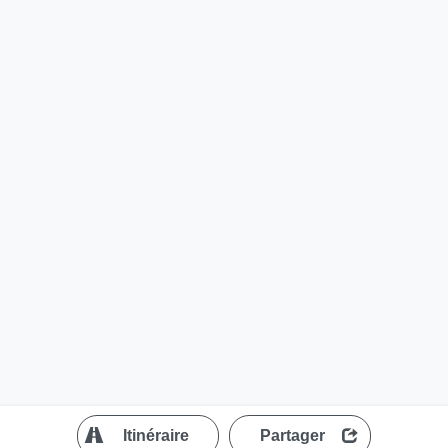
?
Itinéraire
Partager
MapLibre
| ©
OpenStreetMap contributors
200 m