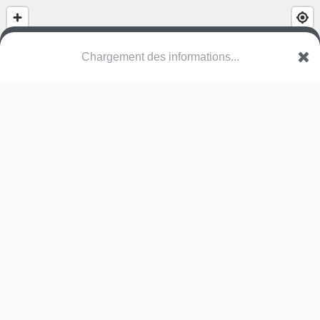
Gymnase des Boussicats
Avenue Courbet
89000 Auxerre
Une erreur ? Corrigez !
🌍
Découvrez cartes.app !
Pas encore de photo disponible,
postez la vôtre !
Ou tentez
Google Street View
Modules présents (OpenStreetMap)
terrain multisports
Pas encore de commentaire disponible,
postez le vôtre !