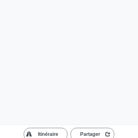
?
Itinéraire
Partager
MapLibre
| ©
OpenStreetMap contributors
300 m