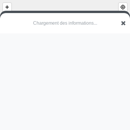
(nom inconnu)
Route de Durfort
30610 Sauve
Une erreur ? Corrigez !
🌍
Découvrez cartes.app !
Pas encore de photo disponible,
postez la vôtre !
Ou tentez
Google Street View
Modules présents (OpenStreetMap)
terrain multisports
Pas encore de commentaire disponible,
postez le vôtre !