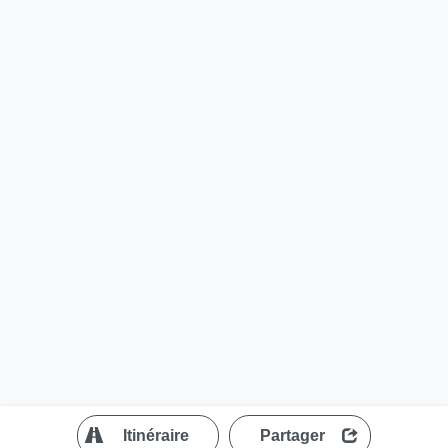
?
Itinéraire
Partager
MapLibre
| ©
OpenStreetMap contributors
200 m