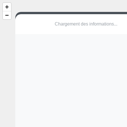
(nom inconnu)
Chemin de Cipolette
20230 Linguizzetta
Une erreur ? Corrigez !
🌍
Découvrez cartes.app !
Pas encore de photo disponible,
postez la vôtre !
Ou tentez
Google Street View
Pas encore de commentaire disponible,
postez le vôtre !