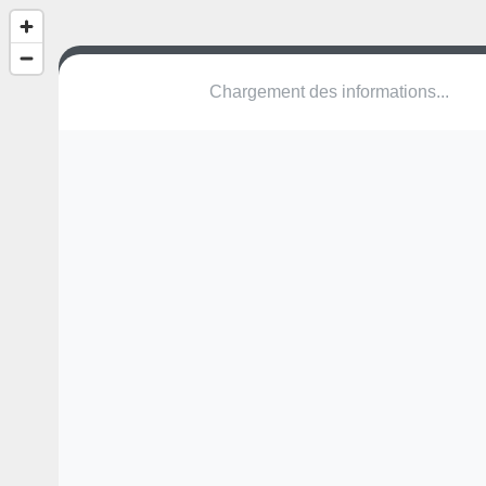
(nom inconnu)
Dijkbeemdenweg
3520 Zonhoven
Une erreur ? Corrigez !
🌍
Découvrez cartes.app !
Pas encore de photo disponible,
postez la vôtre !
Ou tentez
Google Street View
Pas encore de commentaire disponible,
postez le vôtre !