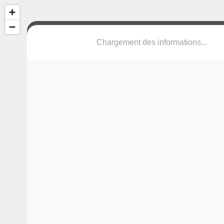
(nom inconnu)
Alheck
7558 Mersch
Une erreur ? Corrigez !
🌍
Découvrez cartes.app !
Pas encore de photo disponible,
postez la vôtre !
Ou tentez
Google Street View
Pas encore de commentaire disponible,
postez le vôtre !